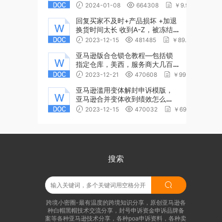
2024-01-08
664308
￥9.99
回复买家不及时+产品损坏 +加退
换货时间太长 收到A-Z，被冻结
账户，亚马逊店铺冻结申诉同样
2023-12-15
481485
￥89.99
适用于清除绩效
亚马逊版合仓锁仓教程—包括锁
指定仓库，美西，服务商大几百
一次
2023-12-21
470608
￥99.99
亚马逊滥用变体解封申诉模版，
亚马逊合并变体收到绩效怎么
办，滥用变体绩效清除方法模版
2023-12-15
470032
￥69.9
搜索
跨境小密圈-最有温度的跨境知识分享，原创亚马逊各
种白帽黑帽技术交流分享，封号申诉资金申诉品牌备
案等各种亚马逊技术分享，各种poa申诉资料，各种卖