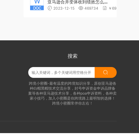
亚马逊合并变体收到绩效怎么
办，滥用变体绩效清除方法模版
2023-12-15
469734
￥69.9
搜索
跨境小密圈-最有温度的跨境知识分享，原创亚马逊各
种白帽黑帽技术交流分享，封号申诉资金申诉品牌备
案等各种亚马逊技术分享，各种poa申诉资料，各种卖
家小技巧，加入小密圈是你跨境路上最明智的选择！
跨境小密圈常伴你左右！