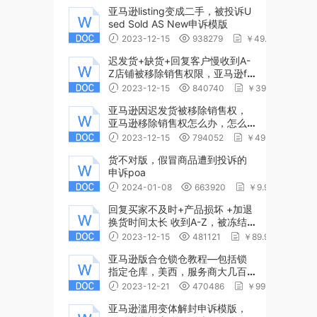
亚马逊listing变成二手，被投诉U
sed Sold AS New申诉模版
2023-12-15
938279
￥49.99
迟发货+缺货+回复客户慢收到A-
Z店铺被移除销售权限，亚马逊fb
m不能卖东西，申诉poa
2023-12-15
840740
￥39.99
亚马逊因迟发货被移除销售权，
亚马逊移除销售权怎么办，怎么
申诉，申诉范文poa
2023-12-15
794052
￥49.99
货不对版，假冒商品遭到投诉的
申诉poa
2024-01-08
663920
￥9.99
回复买家不及时+产品损坏 +加退
换货时间太长 收到A-Z，被冻结
账户，亚马逊店铺冻结申诉同样
2023-12-15
481121
￥89.99
适用于清除绩效
亚马逊版合仓锁仓教程—包括锁
指定仓库，美西，服务商大几百
一次
2023-12-21
470486
￥99.99
亚马逊滥用变体解封申诉模版，