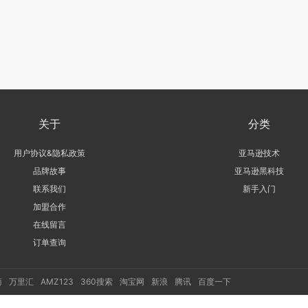
关于
分类
用户协议&隐私政策
亚马逊技术
品牌故事
亚马逊黑科技
联系我们
新手入门
加盟合作
在线留言
订单查询
商
万里汇
AMZ123
360搜索
淘宝网
新浪
腾讯
百度一下